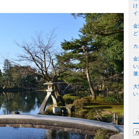
け
イ
金
ど
カ
金
い
藩
大
い