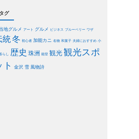
タグ
当地グルメ
グルメ
アート
ビジネス
ブルーベリー
ワザ
伝統
冬
加能カニ
初心者
名物
和菓子
夫婦におすすめ
小
観光スポ
歴史
観光
珠洲
暮らし
能登
ット
金沢
雪
風物詩